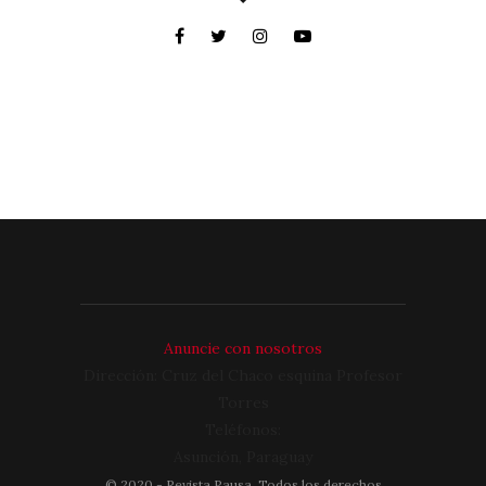
Anuncie con nosotros
Dirección: Cruz del Chaco esquina Profesor
Torres
Teléfonos:
Asunción, Paraguay
©
2020
- Revista Pausa. Todos los derechos