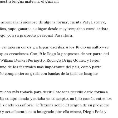
nuestra lengua materna: el guaraní.
e acompañará siempre de alguna forma”, cuenta Paty Latorre,
 años, supo ganarse su lugar desde muy temprano como artista
ego, con su proyecto personal, Passiflora.
ntaba en coros y, a la par, escribía. A los 16 dio un salto y se
pias creaciones. Con 19 le llegó la propuesta de ser parte del
William Dunkel Perinetto, Rodrigo Drigs Gómez y Javier
 uno de los festivales más importante del país, como parte
año compartieron grilla con bandas de la talla de Imagine
mucho más todavía para decir. Entonces decidió darle forma a
aba componiendo y notaba un concepto, un hilo común entre los
 siendo Passiflora”, reflexiona sobre el origen de su proyecto
 y, actualmente, está integrado por ella misma, Diego Peña y