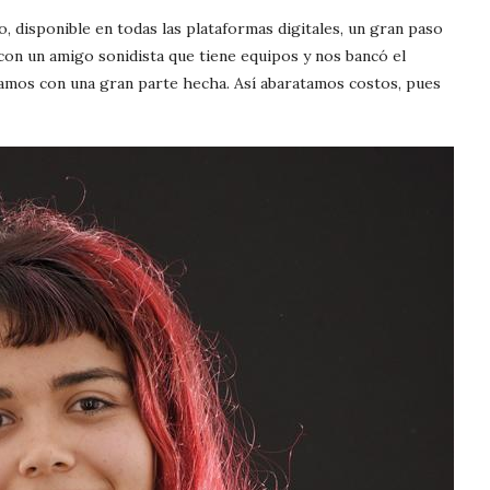
o, disponible en todas las plataformas digitales, un gran paso
r con un amigo sonidista que tiene equipos y nos bancó el
amos con una gran parte hecha. Así abaratamos costos, pues