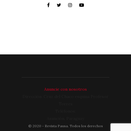
Anuncie con nosotros
Dirección: Cruz del Chaco esquina Profesor
Torres
Teléfonos:
Asunción, Paraguay
©
2020
- Revista Pausa. Todos los derechos