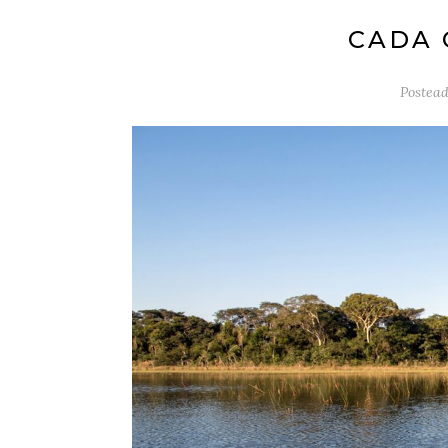
CADA 
Postead