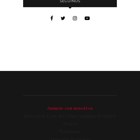
SEGUINOS
Anuncie con nosotros
Dirección: Cruz del Chaco esquina Profesor
Torres
Teléfonos:
Asunción, Paraguay