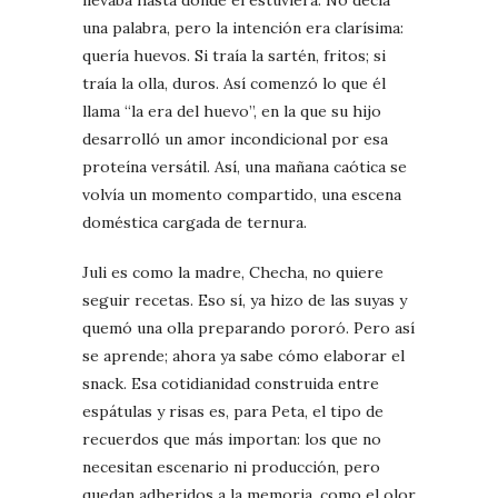
llevaba hasta donde él estuviera. No decía
una palabra, pero la intención era clarísima:
quería huevos. Si traía la sartén, fritos; si
traía la olla, duros. Así comenzó lo que él
llama “la era del huevo”, en la que su hijo
desarrolló un amor incondicional por esa
proteína versátil. Así, una mañana caótica se
volvía un momento compartido, una escena
doméstica cargada de ternura.
Juli es como la madre, Checha, no quiere
seguir recetas. Eso sí, ya hizo de las suyas y
quemó una olla preparando pororó. Pero así
se aprende; ahora ya sabe cómo elaborar el
snack. Esa cotidianidad construida entre
espátulas y risas es, para Peta, el tipo de
recuerdos que más importan: los que no
necesitan escenario ni producción, pero
quedan adheridos a la memoria, como el olor