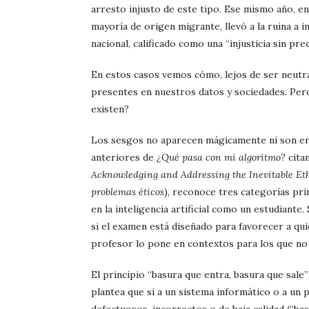
arresto injusto de este tipo. Ese mismo año, en
mayoría de origen migrante, llevó a la ruina a 
nacional, calificado como una “injusticia sin pre
En estos casos vemos cómo, lejos de ser neutral
presentes en nuestros datos y sociedades. Pe
existen?
Los sesgos no aparecen mágicamente ni son erro
anteriores de
¿Qué pasa con mi algoritmo?
cita
Acknowledging and Addressing the Inevitable Eth
problemas éticos
), reconoce tres categorías pri
en la inteligencia artificial como un estudiante.
si el examen está diseñado para favorecer a qui
profesor lo pone en contextos para los que no f
El principio “basura que entra, basura que sale”
plantea que si a un sistema informático o a un 
defectuosos, incorrectos o de baja calidad (“bas