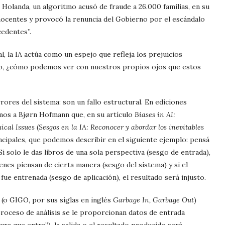
 Holanda, un algoritmo acusó de fraude a 26.000 familias, en su
inocentes y provocó la renuncia del Gobierno por el escándalo
cedentes”.
, la IA actúa como un espejo que refleja los prejuicios
ro, ¿cómo podemos ver con nuestros propios ojos que estos
res del sistema: son un fallo estructural. En ediciones
mos a Bjørn Hofmann que, en su artículo
Biases in AI:
ical Issues
(
Sesgos en la IA: Reconocer y abordar los inevitables
ncipales, que podemos describir en el siguiente ejemplo: pensá
 Si solo le das libros de una sola perspectiva (sesgo de entrada),
enes piensan de cierta manera (sesgo del sistema) y si el
ue entrenada (sesgo de aplicación), el resultado será injusto.
 (o GIGO, por sus siglas en inglés
Garbage In, Garbage Out
)
proceso de análisis se le proporcionan datos de entrada
ura que entra”), la salida o el resultado producido será