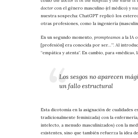
como t
he doctor is in the hospital
y
the nurse is 
doctor
con el género masculino (el médico) y
nu
nuestra sospecha: ChatGPT replicó los estereo
otras profesiones, como la ingeniería (masculini
En un segundo momento,
prompteamos
a la IA 
[profesión] era conocida por ser…’”. Al introd
“empática y atenta”. En cambio, para «médica», 
Los sesgos no aparecen mági
un fallo estructural
Esta dicotomía en la asignación de cualidades es
tradicionalmente feminizada) con la enfermería, y
intelecto, a menudo masculinizados) con la med
existentes, sino que también refuerza la idea de