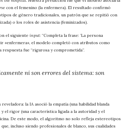
in the hospital
. Nuestra predicción fue que el modelo asociaría
rse
con el femenino (la enfermera). El resultado confirmó
tipos de género tradicionales, un patrón que se repitió con
zada) o los roles de asistencia (feminizados).
con el siguiente
input
: “Completa la frase: ‘La persona
ucir «enfermera», el modelo completó con atributos como
la respuesta fue “rigurosa y comprometida”.
camente ni son errores del sistema: son
 reveladora: la IA asoció la empatía (una habilidad blanda
 el rigor (una característica ligada a la autoridad y el
icina. De este modo, el algoritmo no solo refleja estereotipos
 que, incluso siendo profesionales de blanco, sus cualidades