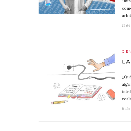
“min
como
arbi
11 d
CIE
LA
¿Qué
algo
intel
real
6 de