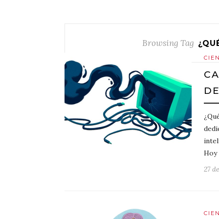
Browsing Tag
¿QU
CIE
CA
DE
¿Qué
dedi
intel
Hoy 
27 d
CIE