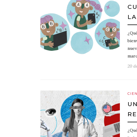
CU
LA
¿Qué
bien
nuev
marc
20 d
CIE
UN
RE
¿Qué