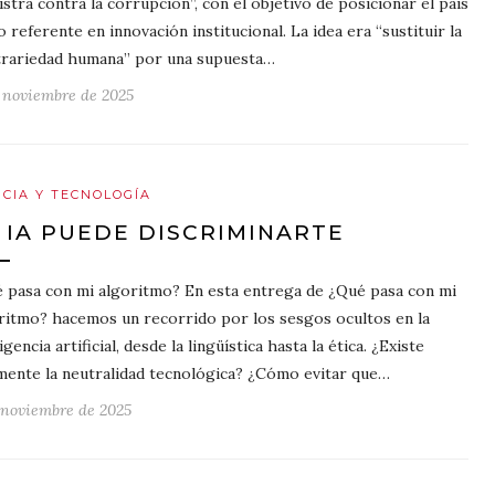
istra contra la corrupción”, con el objetivo de posicionar el país
 referente en innovación institucional. La idea era “sustituir la
trariedad humana” por una supuesta…
e noviembre de 2025
NCIA Y TECNOLOGÍA
 IA PUEDE DISCRIMINARTE
 pasa con mi algoritmo? En esta entrega de ¿Qué pasa con mi
ritmo? hacemos un recorrido por los sesgos ocultos en la
igencia artificial, desde la lingüística hasta la ética. ¿Existe
mente la neutralidad tecnológica? ¿Cómo evitar que…
 noviembre de 2025