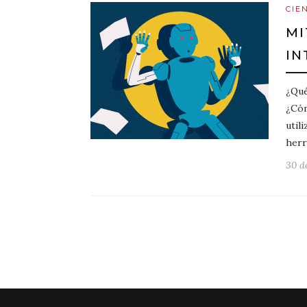
CIE
MI
IN
¿Qué
¿Cóm
util
herr
30 d