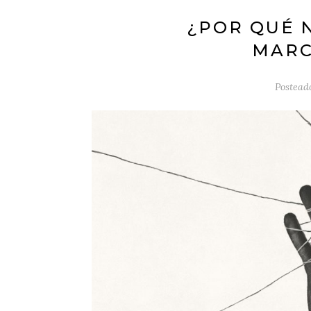
¿POR QUÉ 
MARC
Postead