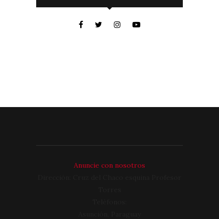
Anuncie con nosotros
Dirección: Cruz del Chaco esquina Profesor
Torres
Teléfonos:
Asunción, Paraguay