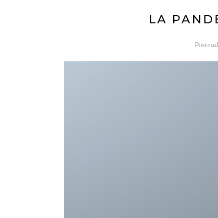
LA PAND
Postead