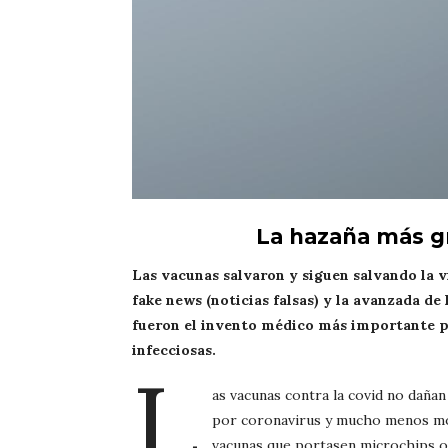
La hazaña más gr
Las vacunas salvaron y siguen salvando la vi
fake news (noticias falsas) y la avanzada d
fueron el invento médico más importante pa
infecciosas.
L
as vacunas contra la covid no daña
por coronavirus y mucho menos modi
vacunas que portasen microchips o