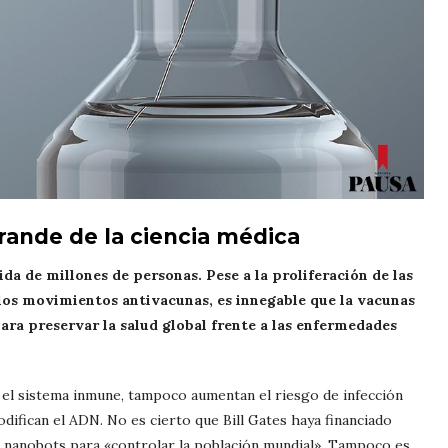
ande de la ciencia médica
da de millones de personas. Pese a la proliferación de las
e los movimientos antivacunas, es innegable que la vacunas
ra preservar la salud global frente a las enfermedades
n el sistema inmune, tampoco aumentan el riesgo de infección
fican el ADN. No es cierto que Bill Gates haya financiado
 nanobots para «controlar la población mundial». Tampoco es