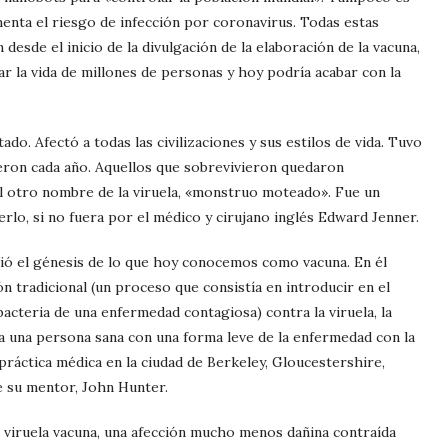
menta el riesgo de infección por coronavirus. Todas estas
 desde el inicio de la divulgación de la elaboración de la vacuna,
r la vida de millones de personas y hoy podría acabar con la
ado. Afectó a todas las civilizaciones y sus estilos de vida. Tuvo
ieron cada año. Aquellos que sobrevivieron quedaron
el otro nombre de la viruela, «monstruo moteado». Fue un
rlo, si no fuera por el médico y cirujano inglés Edward Jenner.
gió el génesis de lo que hoy conocemos como vacuna. En él
ión tradicional (un proceso que consistía en introducir en el
bacteria de una enfermedad contagiosa) contra la viruela, la
r a una persona sana con una forma leve de la enfermedad con la
ráctica médica en la ciudad de Berkeley, Gloucestershire,
de su mentor, John Hunter.
e viruela vacuna, una afección mucho menos dañina contraída