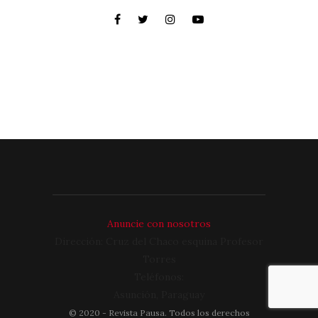
Anuncie con nosotros
Dirección: Cruz del Chaco esquina Profesor
Torres
Teléfonos:
Asunción, Paraguay
©
2020
- Revista Pausa. Todos los derechos