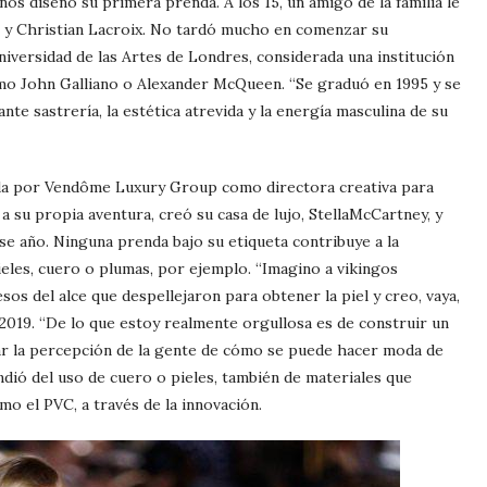
 años diseñó su primera prenda. A los 15, un amigo de la familia le
o y Christian Lacroix. No tardó mucho en comenzar su
niversidad de las Artes de Londres, considerada una institución
omo John Galliano o Alexander McQueen. “Se graduó en 1995 y se
te sastrería, la estética atrevida y la energía masculina de su
da por Vendôme Luxury Group como directora creativa para
 a su propia aventura, creó su casa de lujo, StellaMcCartney, y
e año. Ninguna prenda bajo su etiqueta contribuye a la
ieles, cuero o plumas, por ejemplo. “Imagino a vikingos
sos del alce que despellejaron para obtener la piel y creo, vaya,
2019. “De lo que estoy realmente orgullosa es de construir un
iar la percepción de la gente de cómo se puede hacer moda de
ndió del uso de cuero o pieles, también de materiales que
o el PVC, a través de la innovación.