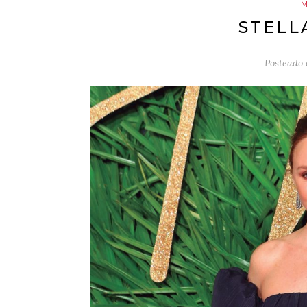
M
STELL
Posteado 