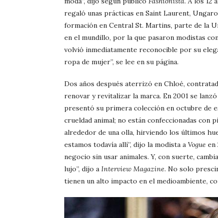
moda”, dijo según publicó
Fashionista
. A los 12
regaló unas prácticas en Saint Laurent, Ungar
formación en Central St. Martins, parte de la U
en el mundillo, por la que pasaron modistas c
volvió inmediatamente reconocible por su elegan
ropa de mujer”, se lee en su página.
Dos años después aterrizó en Chloé, contrata
renovar y revitalizar la marca. En 2001 se lanzó
presentó su primera colección en octubre de es
crueldad animal; no están confeccionadas con p
alrededor de una olla, hirviendo los últimos hue
estamos todavía allí”, dijo la modista a
Vogue
en 
negocio sin usar animales. Y, con suerte, camb
lujo”, dijo a
Interview Magazine
. No solo presci
tienen un alto impacto en el medioambiente, com