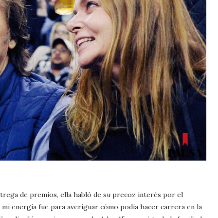
trega de premios, ella habló de su precoz interés por el
 mi energía fue para averiguar cómo podía hacer carrera en la