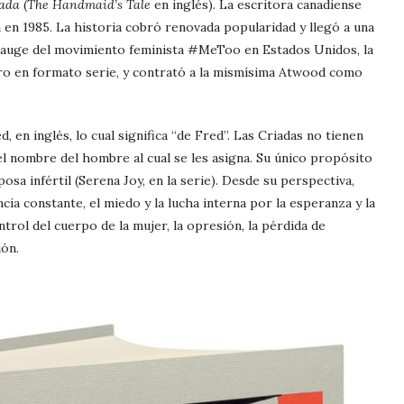
iada
(
The Handmaid’s Tale
en inglés). La escritora canadiense
en 1985. La historia cobró renovada popularidad y llegó a una
 auge del movimiento feminista #MeToo en Estados Unidos, la
bro en formato serie, y contrató a la mismísima Atwood como
, en inglés, lo cual significa “de Fred”. Las Criadas no tienen
 nombre del hombre al cual se les asigna. Su único propósito
sa infértil (Serena Joy, en la serie). Desde su perspectiva,
ncia constante, el miedo y la lucha interna por la esperanza y la
trol del cuerpo de la mujer, la opresión, la pérdida de
ión.