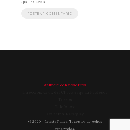
que comente.
Anuncie con nosotros
Dirección: Cruz del Chaco esquina Profesor
Torres
Teléfonos:
Asunción, Paraguay
©
2020
- Revista Pausa. Todos los derechos
reservados.