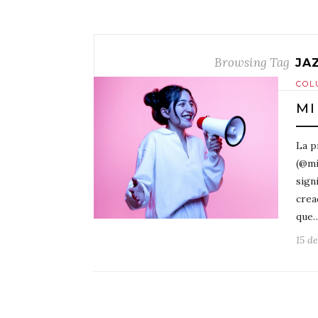
Browsing Tag
JA
COL
MI
La p
(@mi
sign
crea
que
15 d