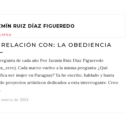
ZMÍN RUIZ DÍAZ FIGUEREDO
UMNA
 RELACIÓN CON: LA OBEDIENCIA
regunta de cada año Por Jazmín Ruiz Díaz Figueredo
n_erre). Cada marzo vuelvo a la misma pregunta: ¿Qué
ifica ser mujer en Paraguay? Ya he escrito, hablado y hasta
do proyectos artísticos dedicados a esta interrogante. Creo
…
e marzo de 2024