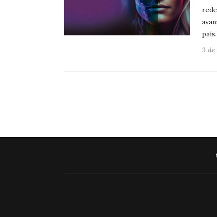
rede
avan
país
3 de