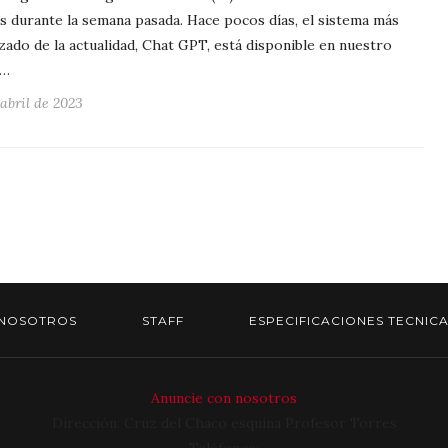
s durante la semana pasada. Hace pocos días, el sistema más
zado de la actualidad, Chat GPT, está disponible en nuestro
.…
 abril de 2023
NOSOTROS
STAFF
ESPECIFICACIONES TECNIC
Anuncie con nosotros
Dirección: Cruz del Chaco esquina Profesor Torres