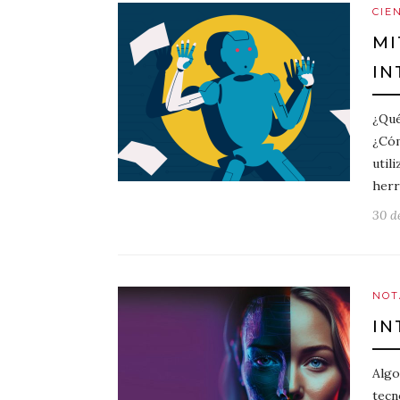
CIE
MI
IN
¿Qué
¿Cóm
util
herr
30 d
NOT
IN
Algo
tecn