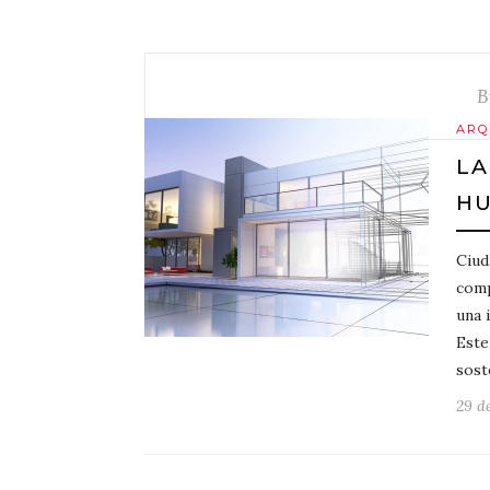
B
ARQ
LA
H
Ciud
comp
una 
Este
sost
29 d