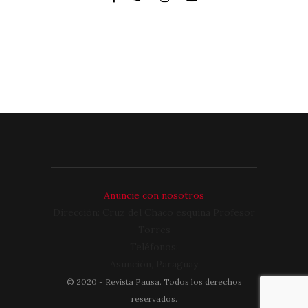
Anuncie con nosotros
Dirección: Cruz del Chaco esquina Profesor
Torres
Teléfonos:
Asunción, Paraguay
©
2020
- Revista Pausa. Todos los derechos
reservados.