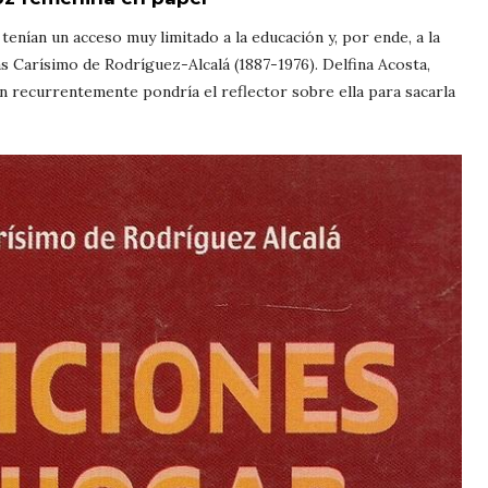
tenían un acceso muy limitado a la educación y, por ende, a la
s Carísimo de Rodríguez-Alcalá (1887-1976). Delfina Acosta,
 recurrentemente pondría el reflector sobre ella para sacarla