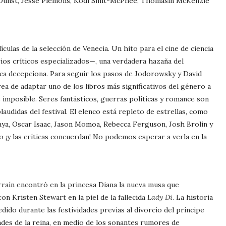
 Dunst, Jesse Plemons, Kodi Smit-McPhee, Thomasin McKenzie
ículas de la selección de Venecia. Un hito para el cine de ciencia
arios críticos especializados—, una verdadera hazaña del
nca decepciona. Para seguir los pasos de Jodorowsky y David
rea de adaptar uno de los libros más significativos del género a
s imposible. Seres fantásticos, guerras políticas y romance son
laudidas del festival. El elenco está repleto de estrellas, como
ya, Oscar Isaac, Jason Momoa, Rebecca Ferguson, Josh Brolin y
 ¡y las críticas concuerdan! No podemos esperar a verla en la
arraín encontró en la princesa Diana la nueva musa que
 con Kristen Stewart en la piel de la fallecida
Lady Di
. La historia
ido durante las festividades previas al divorcio del príncipe
ades de la reina, en medio de los sonantes rumores de