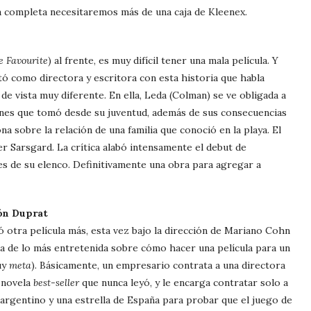
a completa necesitaremos más de una caja de Kleenex.
e Favourite
) al frente, es muy difícil tener una mala película. Y
tó como directora y escritora con esta historia que habla
e vista muy diferente. En ella, Leda (Colman) se ve obligada a
nes que tomó desde su juventud, además de sus consecuencias
ona sobre la relación de una familia que conoció en la playa. El
r Sarsgard. La crítica alabó intensamente el debut de
es de su elenco. Definitivamente una obra para agregar a
ón Duprat
otra película más, esta vez bajo la dirección de Mariano Cohn
a de lo más entretenida sobre cómo hacer una película para un
muy
meta
). Básicamente, un empresario contrata a una directora
a novela
best-seller
que nunca leyó, y le encarga contratar solo a
 argentino y una estrella de España para probar que el juego de