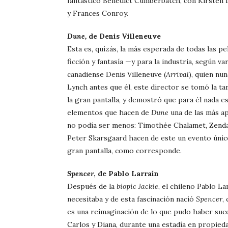
fantástico Benedict Cumberbatch, con Kirsten
y Frances Conroy.
Dune,
de Denis Villeneuve
Esta es, quizás, la más esperada de todas las pel
ficción y fantasía —y para la industria, según v
canadiense Denis Villeneuve (
Arrival
), quien nu
Lynch antes que él, este director se tomó la ta
la gran pantalla, y demostró que para él nada e
elementos que hacen de
Dune
una de las más ap
no podía ser menos: Timothée Chalamet, Zenda
Peter Skarsgaard hacen de este un evento único
gran pantalla, como corresponde.
Spencer
, de Pablo Larraín
Después de la
biopic
Jackie
, el chileno Pablo L
necesitaba y de esta fascinación nació
Spencer
,
es una reimaginación de lo que pudo haber suced
Carlos y Diana, durante una estadía en propied