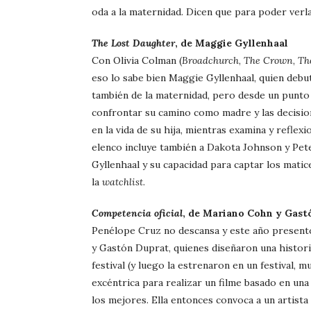
oda a la maternidad. Dicen que para poder verl
The Lost Daughter
, de Maggie Gyllenhaal
Con Olivia Colman (
Broadchurch
,
The Crown
,
Th
eso lo sabe bien Maggie Gyllenhaal, quien debu
también de la maternidad, pero desde un punto d
confrontar su camino como madre y las decisio
en la vida de su hija, mientras examina y reflexi
elenco incluye también a Dakota Johnson y Pete
Gyllenhaal y su capacidad para captar los matic
la
watchlist
.
Competencia oficial
, de Mariano Cohn y Gast
Penélope Cruz no descansa y este año presentó 
y Gastón Duprat, quienes diseñaron una histori
festival (y luego la estrenaron en un festival, 
excéntrica para realizar un filme basado en un
los mejores. Ella entonces convoca a un artista