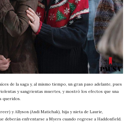
íces de la saga y, al mismo tiempo, un gran paso adelante, pues
 violentas y sangrientas muertes, y mostró los efectos que una
s queridos.
eer) y Allyson (Andi Matichak), hija y nieta de Laurie,
que deberán enfrentarse a Myers cuando regrese a Haddonfield.