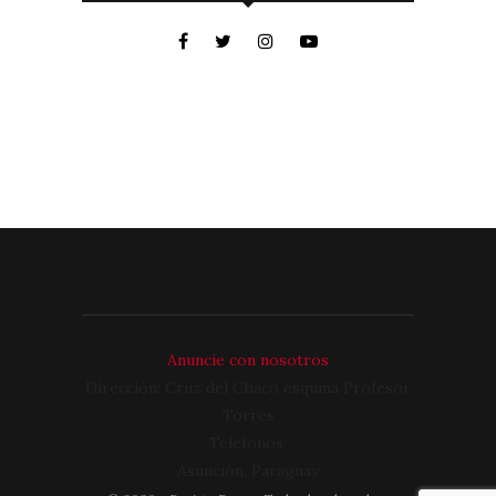
Anuncie con nosotros
Dirección: Cruz del Chaco esquina Profesor
Torres
Teléfonos:
Asunción, Paraguay