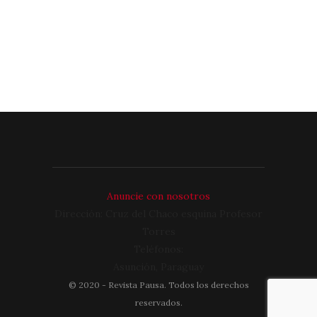
Anuncie con nosotros
Dirección: Cruz del Chaco esquina Profesor
Torres
Teléfonos:
Asunción, Paraguay
©
2020
- Revista Pausa. Todos los derechos
reservados.