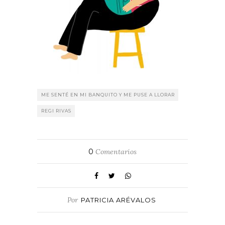
ME SENTÉ EN MI BANQUITO Y ME PUSE A LLORAR
REGI RIVAS
0
Comentarios
Por
PATRICIA ARÉVALOS