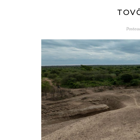
TOV
Postea