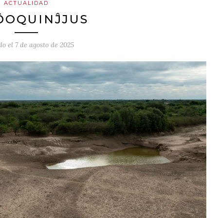
ACTUALIDAD
ȎOQUINĴJUS
do el
7 de agosto de 2025