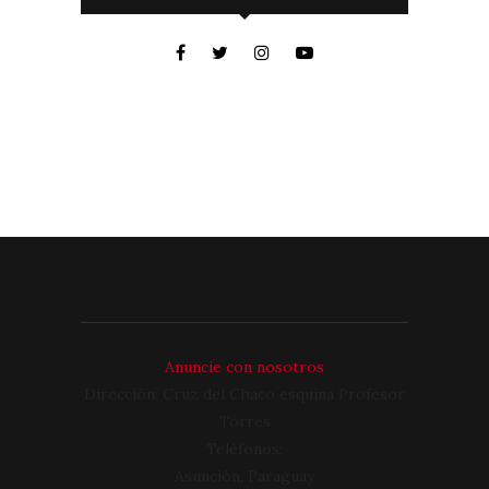
Anuncie con nosotros
Dirección: Cruz del Chaco esquina Profesor
Torres
Teléfonos:
Asunción, Paraguay