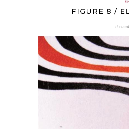
E
FIGURE 8 / E
Postead