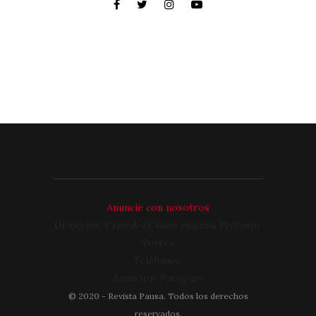
Anuncie con nosotros
Dirección: Cruz del Chaco esquina Profesor
Torres
Teléfonos:
Asunción, Paraguay
©
2020
- Revista Pausa. Todos los derechos
reservados.