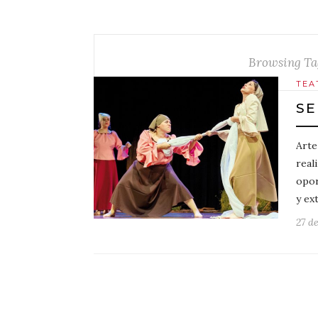
Browsing Ta
TEA
SE
Arte
real
opor
y ex
27 d