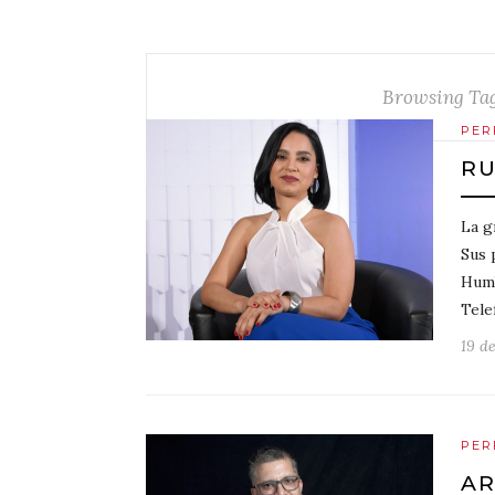
Browsing Ta
PER
RU
La g
Sus 
Humb
Tele
19 d
PER
AR