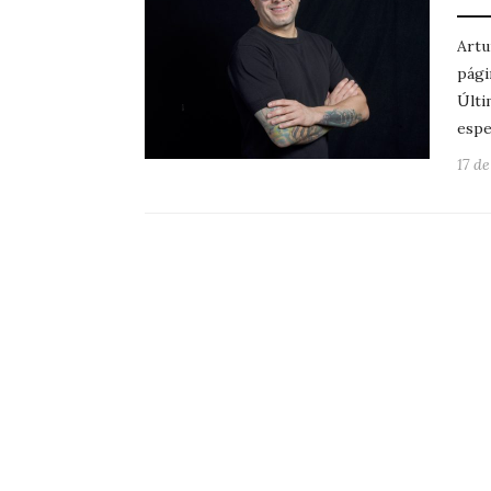
Artu
pági
Últi
espe
17 d