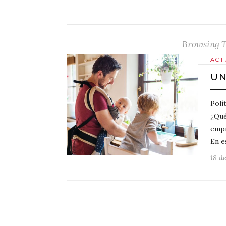
Browsing 
ACT
UN
Polí
¿Qué
empr
En e
18 de