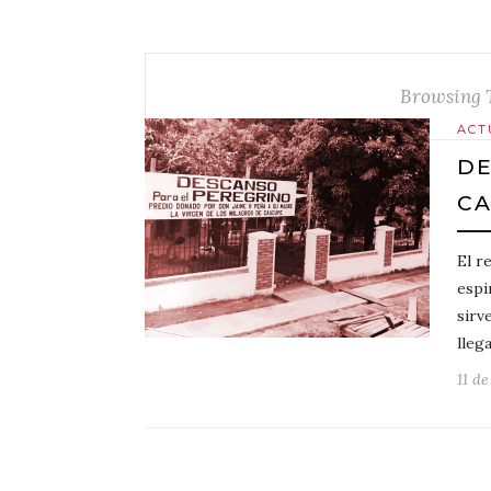
Browsing 
ACT
DE
C
El r
espi
sirv
lleg
11 d