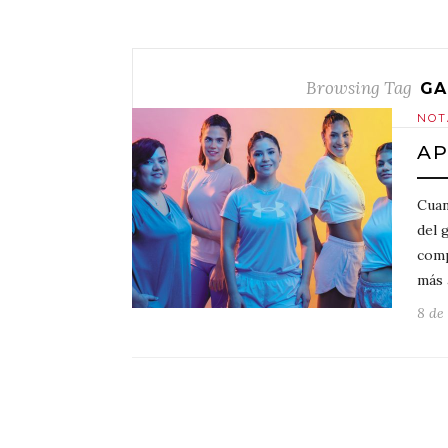
Browsing Tag
GA
NOT
AP
Cuan
del 
comp
más 
8 de