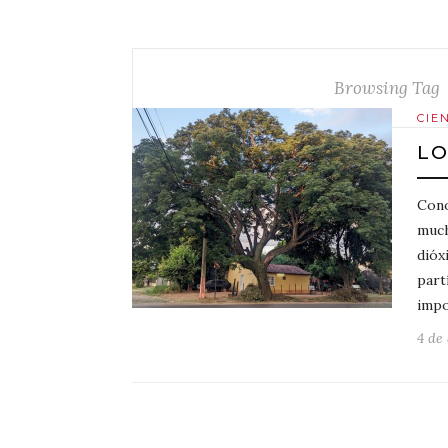
Browsing Tag
CIE
LO
Cono
much
dióx
part
imp
4 de