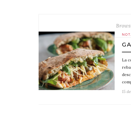
Brows
NOT
GA
La c
reba
desc
comp
15 d