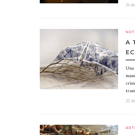
31 de
NOT
A 
EC
Una 
mane
cris
tran
22 de
ART