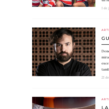
un l
1 de 
ART
GU
Dond
mira
esce
tamb
21 d
ART
LA