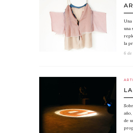
AR
Una 
una 
repl
la p
6 de
ART
LA
Sobr
año,
de u
prop