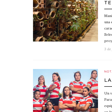
TE
Mani
una 
cara
Sele
pro
3 de 
NOT
LA
Un v
Para
equi