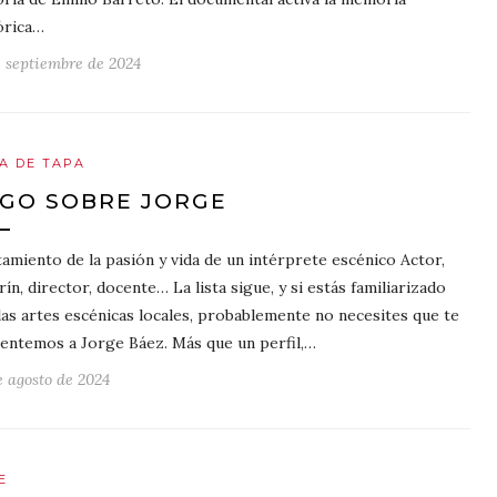
órica…
e septiembre de 2024
A DE TAPA
GO SOBRE JORGE
tamiento de la pasión y vida de un intérprete escénico Actor,
arín, director, docente… La lista sigue, y si estás familiarizado
las artes escénicas locales, probablemente no necesites que te
entemos a Jorge Báez. Más que un perfil,…
e agosto de 2024
E