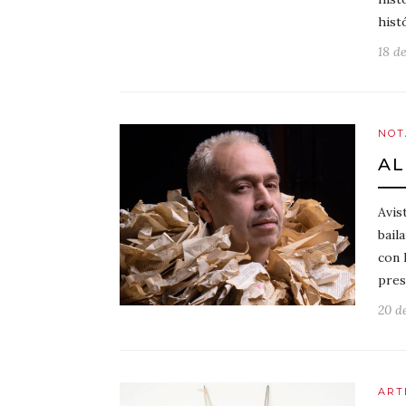
hist
18 d
NOT
AL
Avis
bail
con 
pres
20 d
ART