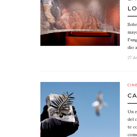
LO
Sobr
mayo
Fung
dio 
27 d
CIN
CA
Un e
del 
te c
come