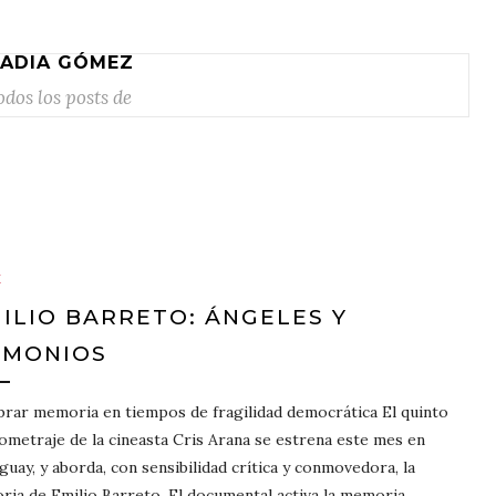
ADIA GÓMEZ
odos los posts de
E
ILIO BARRETO: ÁNGELES Y
EMONIOS
rar memoria en tiempos de fragilidad democrática El quinto
ometraje de la cineasta Cris Arana se estrena este mes en
guay, y aborda, con sensibilidad crítica y conmovedora, la
oria de Emilio Barreto. El documental activa la memoria