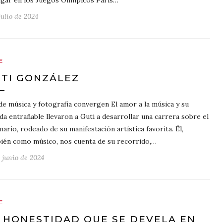
ugar en los Juegos Olímpicos París…
julio de 2024
E
TI GONZÁLEZ
e música y fotografía convergen El amor a la música y su
da entrañable llevaron a Guti a desarrollar una carrera sobre el
nario, rodeado de su manifestación artística favorita. Él,
ién como músico, nos cuenta de su recorrido,…
e junio de 2024
E
 HONESTIDAD QUE SE DEVELA EN