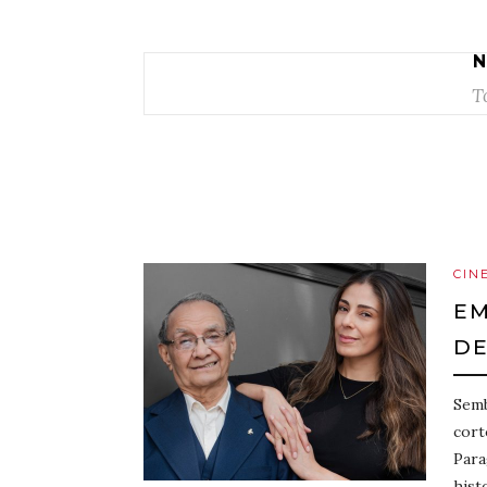
N
T
CIN
EM
D
Semb
cort
Para
hist