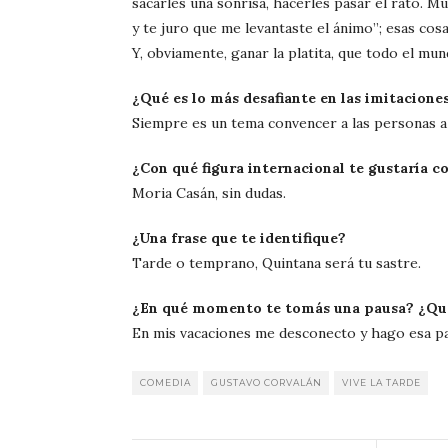
sacarles una sonrisa, hacerles pasar el rato. Mu
y te juro que me levantaste el ánimo”; esas cos
Y, obviamente, ganar la platita, que todo el mun
¿Qué es lo más desafiante en las imitacione
Siempre es un tema convencer a las personas a q
¿Con qué figura internacional te gustaría 
Moria Casán, sin dudas.
¿Una frase que te identifique?
Tarde o temprano, Quintana será tu sastre.
¿En qué momento te tomás una pausa? ¿Qué
En mis vacaciones me desconecto y hago esa pa
COMEDIA
GUSTAVO CORVALÁN
VIVE LA TARDE