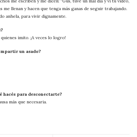
chos me escriben y me dicen: “Gus, tuve un mal día y vi tu video,
as me llenan y hacen que tenga más ganas de seguir trabajando.
do anhela, para vivir dignamente.
s?
uienes imito. ¡A veces lo logro!
compartir un asado?
 hacés para desconectarte?
usa más que necesaria.