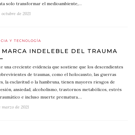
nta solo transformar el medioambiente,…
e octubre de 2021
NCIA Y TECNOLOGÍA
 MARCA INDELEBLE DEL TRAUMA
te una creciente evidencia que sostiene que los descendientes
obrevivientes de traumas, como el holocausto, las guerras
les, la esclavitud o la hambruna, tienen mayores riesgos de
esión, ansiedad, alcoholismo, trastornos metabólicos, estrés
raumático e incluso muerte prematura.…
e marzo de 2021