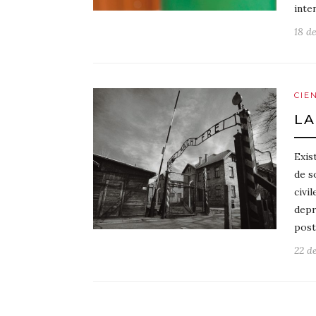
inte
18 d
CIE
LA
Exis
de s
civi
depr
post
22 d