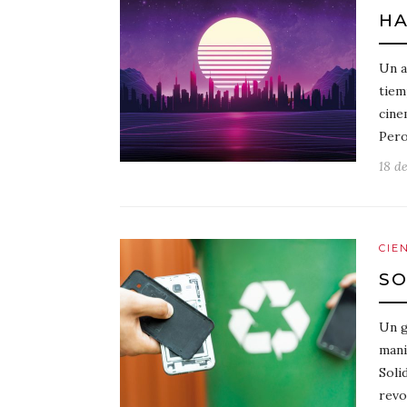
H
Un a
tiem
cine
Pero
18 d
CIE
SO
Un g
mani
Soli
revo