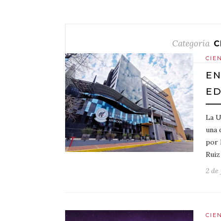
Categoría
C
CIE
EN
ED
La U
una 
por 
Ruiz
2 de
CIE