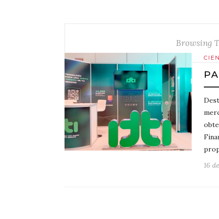
Browsing 
CIE
PA
Dest
merc
obte
Fina
pro
16 d