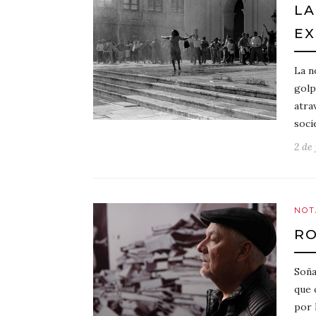
LA
EX
La n
golp
atra
soci
2 de
NOT
RO
Soña
que 
por 