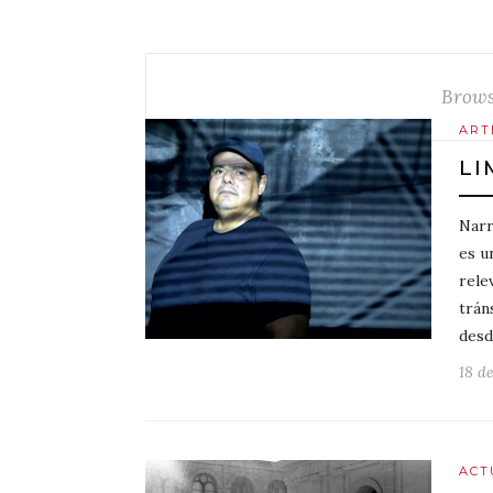
Brows
ART
LI
Narr
es u
rele
trán
des
18 d
ACT