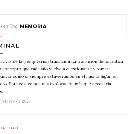
ing Tag
MEMORIA
E
MINAL
ativas de la (sempiterna) transición La transición democrática
n concepto que cada año vuelve a cuestionarse y tomar
vancia, como si siempre estuviéramos en el mismo lugar, en
sito. Esta vez, vemos una exploración más que necesaria
de…
e febrero de 2026
UALIDAD