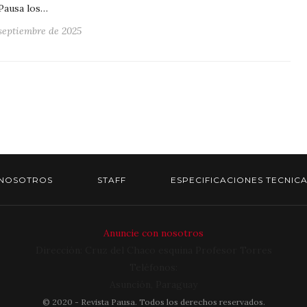
Pausa los…
 septiembre de 2025
NOSOTROS
STAFF
ESPECIFICACIONES TECNIC
Anuncie con nosotros
Dirección: Cruz del Chaco esquina Profesor Torres
Teléfonos:
Asunción, Paraguay
©
2020
- Revista Pausa. Todos los derechos reservados.