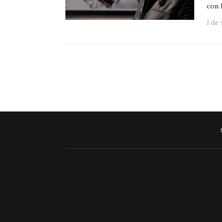
con 
1 de