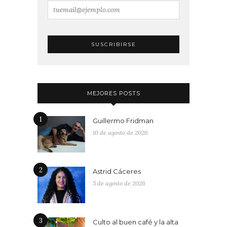
MEJORES POSTS
1
Guillermo Fridman
10 de agosto de 2026
2
Astrid Cáceres
5 de agosto de 2026
3
Culto al buen café y la alta